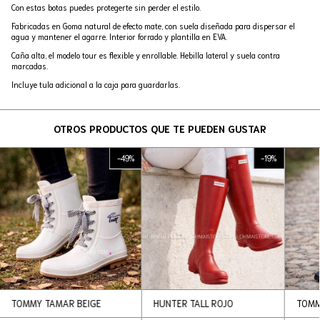
Con estas botas puedes protegerte sin perder el estilo.
Fabricadas en Goma natural de efecto mate, con suela diseñada para dispersar el
agua y mantener el agarre. Interior forrado y plantilla en EVA.
Caña alta, el modelo tour es flexible y enrollable. Hebilla lateral y suela contra
marcadas.
Incluye tula adicional a la caja para guardarlas.
OTROS PRODUCTOS QUE TE PUEDEN GUSTAR
-
49
%
-
19
%
TOMMY TAMAR BEIGE
HUNTER TALL ROJO
TOMM