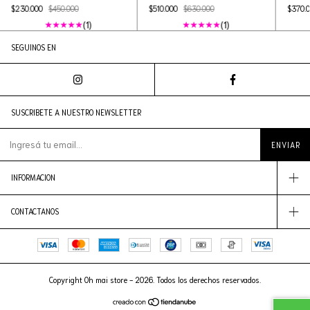
$230.000
$450.000
$510.000
$630.000
$370.
(1)
(1)
SEGUINOS EN
SUSCRIBETE A NUESTRO NEWSLETTER
INFORMACION
CONTACTANOS
Copyright Oh mai store - 2026. Todos los derechos reservados.