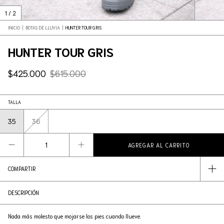
1
/
2
INICIO
|
BOTAS DE LLUVIA
|
HUNTER TOUR GRIS
HUNTER TOUR GRIS
$425.000
$615.000
TALLA
35
36
COMPARTIR
DESCRIPCIÓN
Nada más molesto que mojarse los pies cuando llueve.