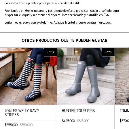
Con estas botas puedes protegerte sin perder el estilo.
Fabricadas en Goma natural y resistente de efecto mate, con suela diseñada para
dispersar el agua y mantener el agarre. Interior forrado y plantilla en EVA.
Caña media. Suela con plataforma. Aplique frontal y suela contra marcadas.
OTROS PRODUCTOS QUE TE PUEDEN GUSTAR
-
35
%
-
31
%
JOULES WELLY NAVY
HUNTER TOUR GRIS
TOMM
STRIPES
$425.000
$615.000
$370.
$355.000
$550.000