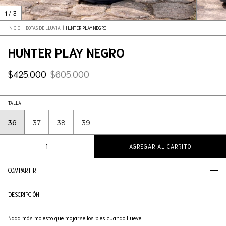
1
/
3
INICIO
|
BOTAS DE LLUVIA
|
HUNTER PLAY NEGRO
HUNTER PLAY NEGRO
$425.000
$605.000
TALLA
36
37
38
39
COMPARTIR
DESCRIPCIÓN
Nada más molesto que mojarse los pies cuando llueve.