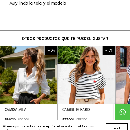
Muy linda la tela y el modelo
OTROS PRODUCTOS QUE TE PUEDEN GUSTAR
-
40
%
-
40
%
CAMISA MILA
CAMISETA PARIS
CAMI
$54.000
$90.000
$33.000
$55.000
$36.0
Al navegar por este sitio
aceptás el uso de cookies
para
Entendido