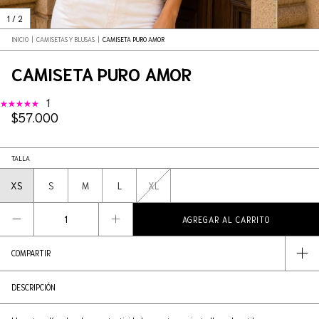
1
/
2
INICIO
|
CAMISETAS Y BLUSAS
|
CAMISETA PURO AMOR
CAMISETA PURO AMOR
1
$57.000
TALLA
XS
S
M
L
XL
COMPARTIR
DESCRIPCIÓN