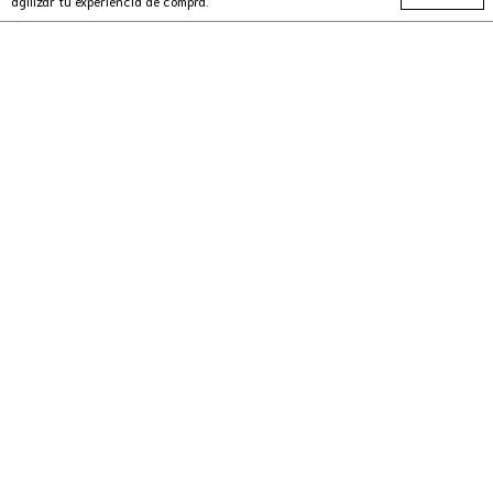
agilizar tu experiencia de compra.
SEGUINOS EN
SUSCRIBETE A NUESTRO NEWSLETTER
INFORMACION
CONTACTANOS
Copyright Oh mai store - 2026. Todos los derechos reservados.